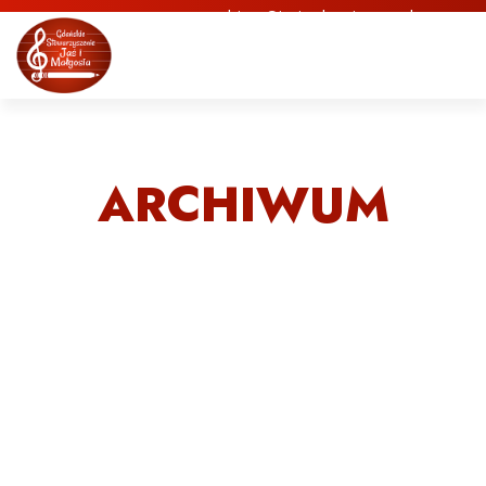
biuro@jasimalgosia.org.pl
ARCHIWUM