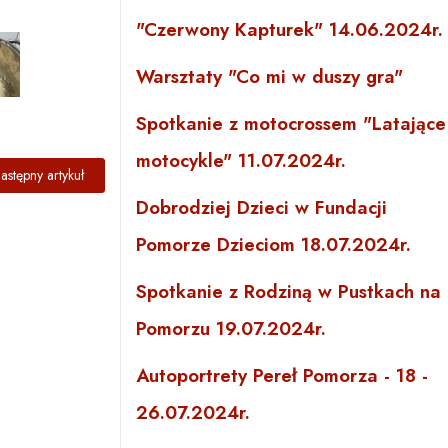
"Czerwony Kapturek" 14.06.2024r.
Warsztaty "Co mi w duszy gra"
Spotkanie z motocrossem "Latające
motocykle" 11.07.2024r.
tyczny Poniedziałek 31.03.2025
astępny artykuł: Umuzykalnienie dla Maluszków
astępny artykuł
Dobrodziej Dzieci w Fundacji
Pomorze Dzieciom 18.07.2024r.
Spotkanie z Rodziną w Pustkach na
Pomorzu 19.07.2024r.
Autoportrety Pereł Pomorza - 18 -
26.07.2024r.