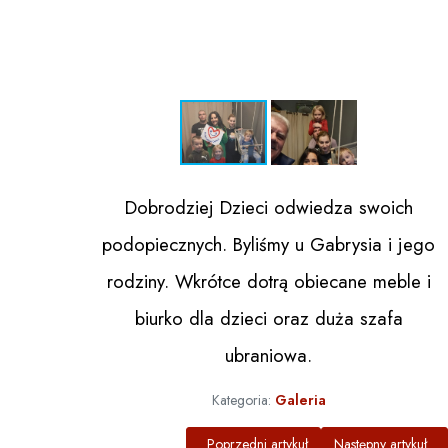
Dobrodziej Dzieci
odwiedza swoich
podopiecznych. Byliśmy u Gabrysia i jego
rodziny. Wkrótce dotrą obiecane meble i
biurko dla dzieci oraz duża szafa
ubraniowa.
Kategoria:
Galeria
Poprzedni artykuł: Łóżko i biurko dla Natalk
Następny artykuł: 
Poprzedni artykuł
Następny artykuł